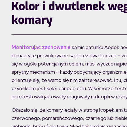
Kolor i dwutlenek węg
komary
Monitorując zachowanie
samic gatunku Aedes aeg
komarzyce prowokowane są przez dwa bodźce – wz
się w ogóle potencjalnym celem, musi wyczuć najpie
sprytny mechanizm – każdy oddychający organizm e
orientuje się, że warto się nim zainteresować. I tu
czynnikiem jest kolor danego celu. W komorze tes
przetestowali jak owady reagowały na kropki w różnyc
Okazało się, że komary leciały w stronę kropek emi
czerwonego, pomarańczowego, czarnego lub niebiesk
niebieski, biały i fioletowy. Skąd taka różnica w zac