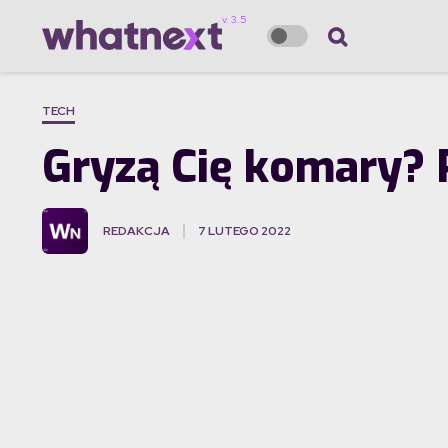
TECH
Gryzą Cię komary? P
REDAKCJA
7 LUTEGO 2022
·