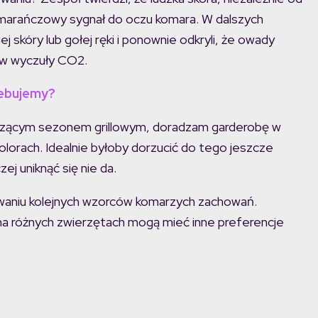
omarańczowy sygnał do oczu komara. W dalszych
ej skóry lub gołej ręki i ponownie odkryli, że owady
erw wyczuły CO2.
zebujemy?
hodzącym sezonem grillowym, doradzam garderobę w
lorach. Idealnie byłoby dorzucić do tego jeszcze
zej uniknąć się nie da.
waniu kolejnych wzorców komarzych zachowań.
 na różnych zwierzętach mogą mieć inne preferencje