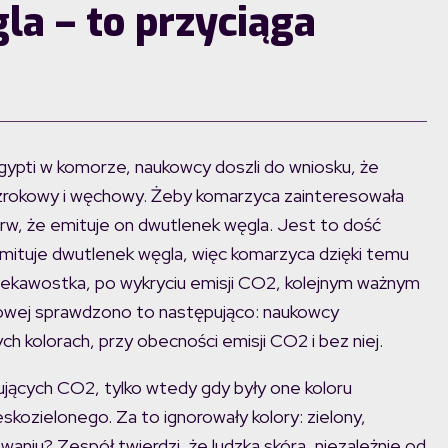
la – to przyciąga
ypti w komorze, naukowcy doszli do wniosku, że
rokowy i węchowy. Żeby komarzyca zainteresowała
rw, że emituje on dwutlenek węgla. Jest to dość
mituje dwutlenek węgla, więc komarzyca dzięki temu
, ciekawostka, po wykryciu emisji CO2, kolejnym ważnym
towej sprawdzono to następująco: naukowcy
h kolorach, przy obecności emisji CO2 i bez niej.
tujących CO2, tylko wtedy gdy były one koloru
ozielonego. Za to ignorowały kolory: zielony,
howaniu? Zespół twierdzi, że ludzka skóra, niezależnie od