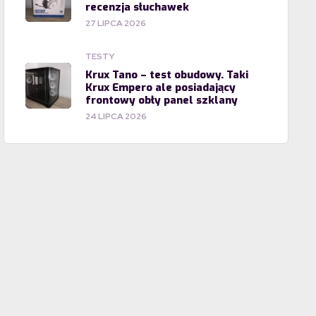
recenzja słuchawek
27 LIPCA 2026
TESTY
Krux Tano – test obudowy. Taki
Krux Empero ale posiadający
frontowy obły panel szklany
24 LIPCA 2026