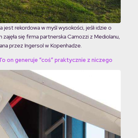
 jest rekordowa w myśl wysokości, jeśli idzie o
ajęła się firma partnerska Camozzi z Mediolanu,
ana przez Ingersol w Kopenhadze.
o on generuje “coś” praktycznie z niczego