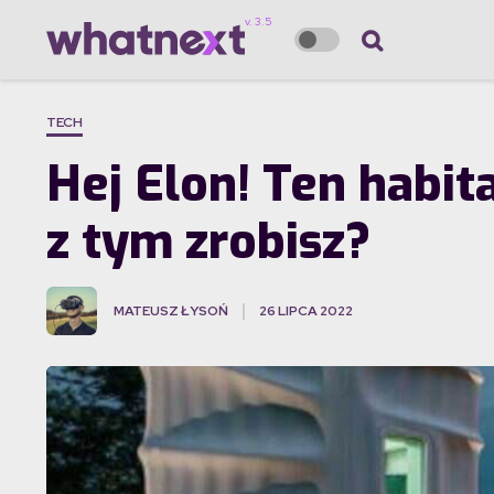
TECH
Hej Elon! Ten habit
z tym zrobisz?
MATEUSZ ŁYSOŃ
26 LIPCA 2022
·