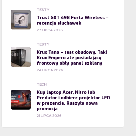
TESTY
Trust GXT 498 Forta Wireless –
recenzja słuchawek
27 LIPCA 2026
TESTY
Krux Tano – test obudowy. Taki
Krux Empero ale posiadający
frontowy obły panel szklany
24 LIPCA 2026
TECH
Kup laptop Acer, Nitro lub
Predator i odbierz projektor LED
w prezencie. Ruszyła nowa
promocja
21 LIPCA 2026