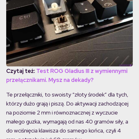
Czytaj też:
Test ROG Gladius III z wymiennymi
przełącznikami. Mysz na dekady?
Te przełączniki, to swoisty “złoty środek” dla tych,
którzy dużo grają i piszą. Do aktywacji zachodzącej
na poziomie 2 mm i równoznacznej z wyczucie
małego guzka, wymagają od nas 40 gramów siły, a
do wciśnięcia klawisza do samego końca, czyli 4