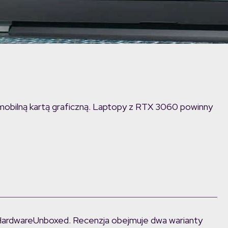
mobilną kartą graficzną. Laptopy z RTX 3060 powinny
ł HardwareUnboxed. Recenzja obejmuje dwa warianty