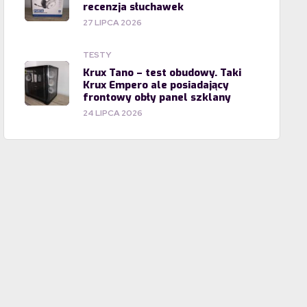
recenzja słuchawek
27 LIPCA 2026
TESTY
Krux Tano – test obudowy. Taki
Krux Empero ale posiadający
frontowy obły panel szklany
24 LIPCA 2026