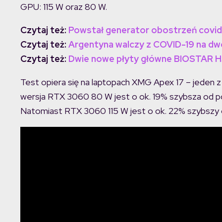
GPU: 115 W oraz 80 W.
Czytaj też:
Powstał generator obostrzeń covi
Czytaj też:
Argentyna walczy z COVID-19 na 
Czytaj też:
Dwie nowe płyty główne BIOSTAR H51
Test opiera się na laptopach XMG Apex 17 – jeden z
wersja RTX 3060 80 W jest o ok. 19% szybsza od 
Natomiast RTX 3060 115 W jest o ok. 22% szybsz