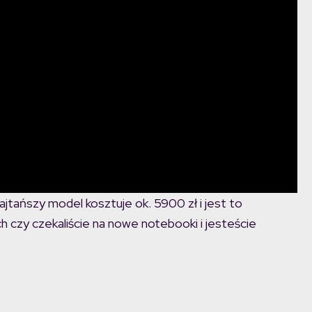
tańszy model kosztuje ok. 5900 zł i jest to
h czy czekaliście na nowe notebooki i jesteście