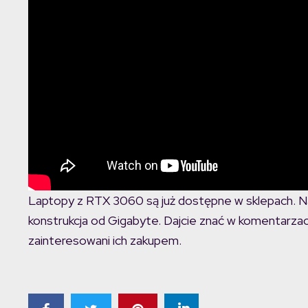
Laptopy z RTX 3060 są już dostępne w sklepach. Naj
konstrukcja od Gigabyte. Dajcie znać w komentarzac
zainteresowani ich zakupem.