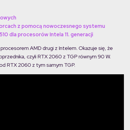
dowych
dworcach z pomocą nowoczesnego systemu
0 dla procesorów Intela 11. generacji
 procesorem AMD drugi z Intelem. Okazuje się, że
poprzednika, czyli RTX 2060 z TGP równym 90 W.
y od RTX 2060 z tym samym TGP.