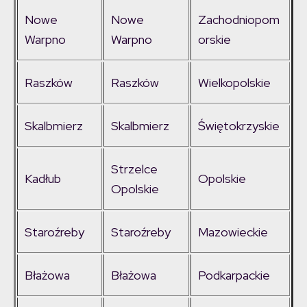
Nowe
Nowe
Zachodniopom
Warpno
Warpno
orskie
Raszków
Raszków
Wielkopolskie
Skalbmierz
Skalbmierz
Świętokrzyskie
Strzelce
Kadłub
Opolskie
Opolskie
Staroźreby
Staroźreby
Mazowieckie
Błażowa
Błażowa
Podkarpackie