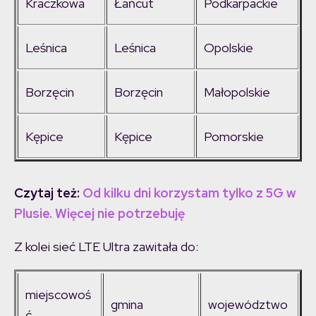
Kraczkowa
Łańcut
Podkarpackie
Leśnica
Leśnica
Opolskie
Borzęcin
Borzęcin
Małopolskie
Kępice
Kępice
Pomorskie
Czytaj też:
Od kilku dni korzystam tylko z 5G w
Plusie. Więcej nie potrzebuję
Z kolei sieć LTE Ultra zawitała do:
miejscowoś
gmina
województwo
ć