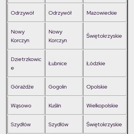
Odrzywół
Odrzywół
Mazowieckie
Nowy
Nowy
Świętokrzyskie
Korczyn
Korczyn
Dzietrzkowic
Łubnice
Łódzkie
e
Górażdże
Gogolin
Opolskie
Wąsowo
Kuślin
Wielkopolskie
Szydłów
Szydłów
Świętokrzyskie