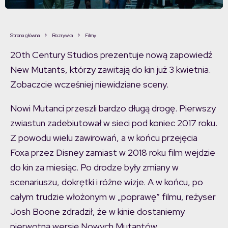
Strona główna
Rozrywka
Filmy
20th Century Studios prezentuje nową zapowiedź
New Mutants, którzy zawitają do kin już 3 kwietnia.
Zobaczcie wcześniej niewidziane sceny.
Nowi Mutanci przeszli bardzo długą drogę. Pierwszy
zwiastun zadebiutował w sieci pod koniec 2017 roku.
Z powodu wielu zawirowań, a w końcu przejęcia
Foxa przez Disney zamiast w 2018 roku film wejdzie
do kin za miesiąc. Po drodze były zmiany w
scenariuszu, dokrętki i różne wizje. A w końcu, po
całym trudzie włożonym w „poprawę” filmu, reżyser
Josh Boone zdradził, że w kinie dostaniemy
pierwotną wersję Nowych Mutantów.