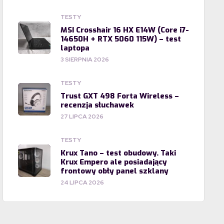
TESTY
MSI Crosshair 16 HX E14W (Core i7-
14650H + RTX 5060 115W) – test
laptopa
3 SIERPNIA 2026
TESTY
Trust GXT 498 Forta Wireless –
recenzja słuchawek
27 LIPCA 2026
TESTY
Krux Tano – test obudowy. Taki
Krux Empero ale posiadający
frontowy obły panel szklany
24 LIPCA 2026