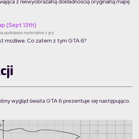
awiająca z niewyobrażalną dokładnością oryginalną mapę
a podstawie materiałów z gry
st możliwe. Co zatem z tym GTA 6?
cji
y wygląd świata GTA 6 prezentuje się następująco.