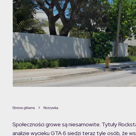
Strona główna
Rozrywka
Społeczności growe są niesamowite. Tytuły Rocksta
analizie wycieku GTA 6 siedzi teraz tyle osób, że 