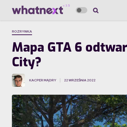
ROZRYWKA
Mapa GTA 6 odtwarz
City?
KACPER MĄDRY
22 WRZEŚNIA 2022
·