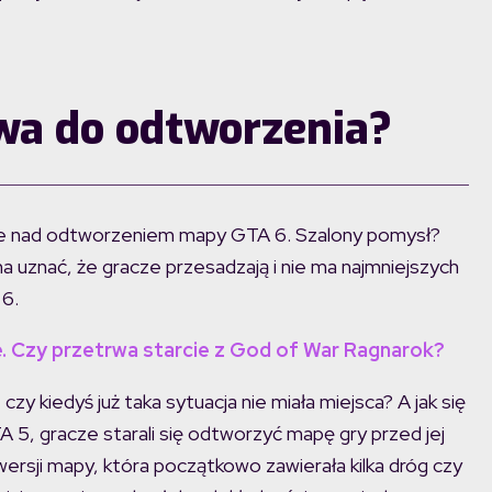
wa do odtworzenia?
uje nad odtworzeniem mapy GTA 6. Szalony pomysł?
a uznać, że gracze przesadzają i nie ma najmniejszych
 6.
e. Czy przetrwa starcie z God of War Ragnarok?
czy kiedyś już taka sytuacja nie miała miejsca? A jak się
 5, gracze starali się odtworzyć mapę gry przed jej
wersji mapy, która początkowo zawierała kilka dróg czy