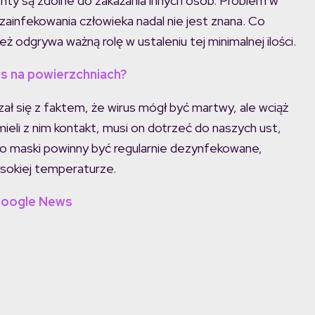
nty są zdolne do zakażania innych osób. Problem w
zainfekowania człowieka nadal nie jest znana. Co
odgrywa ważną rolę w ustaleniu tej minimalnej ilości.
us na powierzchniach?
 się z faktem, że wirus mógł być martwy, ale wciąż
eli z nim kontakt, musi on dotrzeć do naszych ust,
ego maski powinny być regularnie dezynfekowane,
wysokiej temperaturze.
Google News