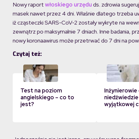
Nowy raport
włoskiego urzędu
ds. zdrowia suger
masek nawet przez 4 dni. Właśnie dlatego trzeba uwa
iż cząsteczki SARS-CoV-2 zostały wykryte na wewnęt
zewnątrz po maksymalnie 7 dniach. Inne badania, p
nowy koronaawirus może przetrwać do 7 dni na powi
Czytaj też:
Test na poziom
Inżynierowie 
angielskiego – co to
niedźwiedzie
jest?
wyjątkowej c