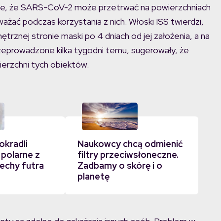
uje, że SARS-CoV-2 może przetrwać na powierzchniach
żać podczas korzystania z nich. Włoski ISS twierdzi,
rznej stronie maski po 4 dniach od jej założenia, a na
rzeprowadzone kilka tygodni temu, sugerowały, że
erzchni tych obiektów.
okradli
Naukowcy chcą odmienić
 polarne z
filtry przeciwsłoneczne.
echy futra
Zadbamy o skórę i o
planetę