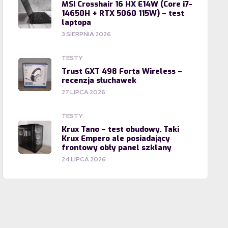
MSI Crosshair 16 HX E14W (Core i7-
14650H + RTX 5060 115W) – test
laptopa
3 SIERPNIA 2026
TESTY
Trust GXT 498 Forta Wireless –
recenzja słuchawek
27 LIPCA 2026
TESTY
Krux Tano – test obudowy. Taki
Krux Empero ale posiadający
frontowy obły panel szklany
24 LIPCA 2026