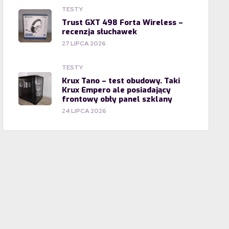
TESTY
Trust GXT 498 Forta Wireless –
recenzja słuchawek
27 LIPCA 2026
TESTY
Krux Tano – test obudowy. Taki
Krux Empero ale posiadający
frontowy obły panel szklany
24 LIPCA 2026