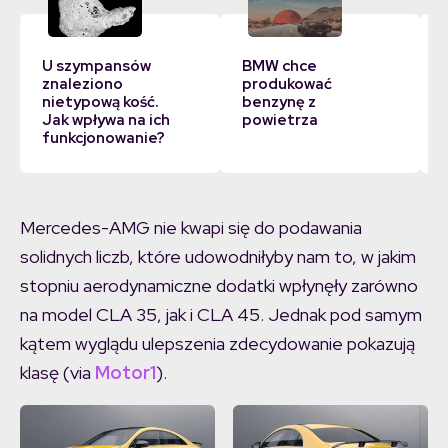
U szympansów
BMW chce
znaleziono
produkować
nietypową kość.
benzynę z
Jak wpływa na ich
powietrza
funkcjonowanie?
Mercedes-AMG nie kwapi się do podawania
solidnych liczb, które udowodniłyby nam to, w jakim
stopniu aerodynamiczne dodatki wpłynęły zarówno
na model CLA 35, jak i CLA 45. Jednak pod samym
kątem wyglądu ulepszenia zdecydowanie pokazują
klasę (via
Motor1
).