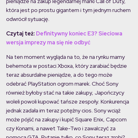
pieniądze na zakup legendarnej marki Call of Duty,
która jest po prostu gigantem i tym jednym ruchem
odwrócił sytuację.
Czytaj też:
Definitywny koniec E3? Sieciowa
wersja imprezy ma się nie odbyć
Na ten moment wygląda na to, że na rynku mamy
behemota w postaci Xboxa, który zarabiać będzie
teraz absurdalne pieniądze, a do tego może
odebrać PlayStation ogrom marek. Choć Sony
również byłoby stać na takie zakupy, Japończycy
woleli powoli kupować tańsze zespoły. Konkurencja
jednak zadała im teraz potężny cios. Sony wciąż
może pójść na zakupy i kupić Square Enix, Capcom
czy Konami, a nawet Take-Two i zawalczyć za
pomocą GTA. Pytanie tylko, co Sony teraz zrobi?