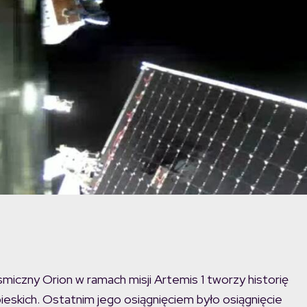
iczny Orion w ramach misji Artemis 1 tworzy historię
ebieskich. Ostatnim jego osiągnięciem było osiągnięcie