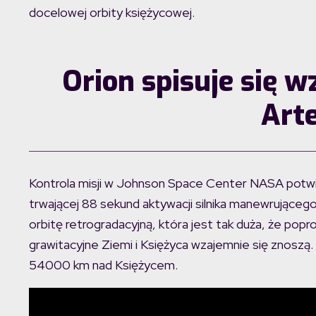
docelowej orbity księżycowej.
Orion spisuje się 
Art
Kontrola misji w Johnson Space Center NASA potwie
trwającej 88 sekund aktywacji silnika manewrująceg
orbitę retrogradacyjną, która jest tak duża, że popr
grawitacyjne Ziemi i Księżyca wzajemnie się znoszą.
54000 km nad Księżycem.