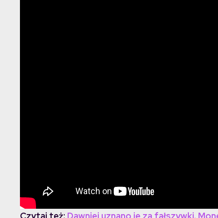
Czytaj też:
Dawniej uznano je za fałszywki. Mo