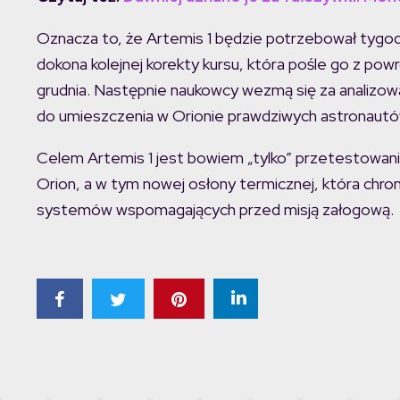
Oznacza to, że Artemis 1 będzie potrzebował tygodn
dokona kolejnej korekty kursu, która pośle go z pow
grudnia. Następnie naukowcy wezmą się za analizowa
do umieszczenia w Orionie prawdziwych astronautów 
Celem Artemis 1 jest bowiem „tylko” przetestowan
Orion, a w tym nowej osłony termicznej, która chro
systemów wspomagających przed misją załogową.