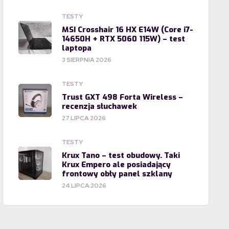
TESTY
MSI Crosshair 16 HX E14W (Core i7-
14650H + RTX 5060 115W) – test
laptopa
3 SIERPNIA 2026
TESTY
Trust GXT 498 Forta Wireless –
recenzja słuchawek
27 LIPCA 2026
TESTY
Krux Tano – test obudowy. Taki
Krux Empero ale posiadający
frontowy obły panel szklany
24 LIPCA 2026