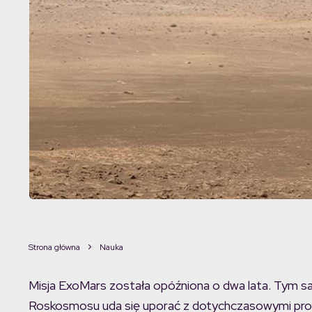
Strona główna
Nauka
Misja ExoMars została opóźniona o dwa lata. Tym s
Roskosmosu uda się uporać z dotychczasowymi pr