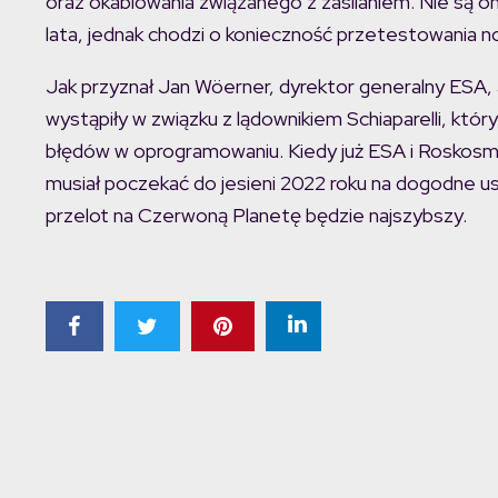
oraz okablowania związanego z zasilaniem. Nie są on
lata, jednak chodzi o konieczność przetestowania 
Jak przyznał Jan Wöerner, dyrektor generalny ESA,
wystąpiły w związku z lądownikiem Schiaparelli, któr
błędów w oprogramowaniu. Kiedy już ESA i Roskosm
musiał poczekać do jesieni 2022 roku na dogodne u
przelot na Czerwoną Planetę będzie najszybszy.