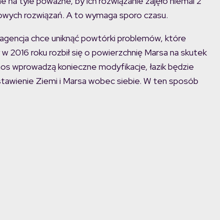
e na tyle poważne, by ich rozwiązanie zajęło niemal 2
nowych rozwiązań. A to wymaga sporo czasu.
 agencja chce uniknąć powtórki problemów, które
y w 2016 roku rozbił się o powierzchnię Marsa na skutek
os wprowadzą konieczne modyfikacje, łazik będzie
stawienie Ziemi i Marsa wobec siebie. W ten sposób