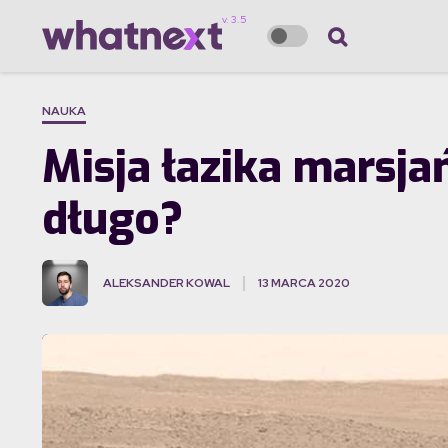
NAUKA
Misja łazika marsja
długo?
ALEKSANDER KOWAL
13 MARCA 2020
·