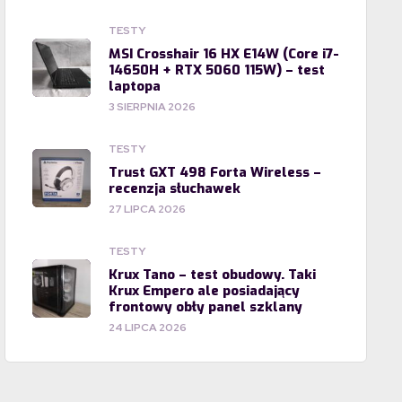
TESTY
MSI Crosshair 16 HX E14W (Core i7-
14650H + RTX 5060 115W) – test
laptopa
3 SIERPNIA 2026
TESTY
Trust GXT 498 Forta Wireless –
recenzja słuchawek
27 LIPCA 2026
TESTY
Krux Tano – test obudowy. Taki
Krux Empero ale posiadający
frontowy obły panel szklany
24 LIPCA 2026