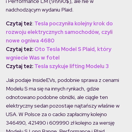
i Performance LM (91990$), ale nie w
nadchodzącym wydaniu Plaid.
Czytaj też
:
Tesla poczyniła kolejny krok do
rozwoju elektrycznych samochodów, czyli
nowe ogniwa 4680
Czytaj też:
Oto Tesla Model S Plaid, który
wgniecie Was w fotel
Czytaj też:
Tesla szykuje lifting Modelu 3
Jak podaje InsideEVs, podobnie sprawa z cenami
Modelu S ma się na innych rynkach, gdzie
odnotowano podobne obniżki, ale ciągle ten
elektryczny sedan pozostaje najtańszy właśnie w
USA. W Polsce za o cacko zapłacimy kolejno
346490, 421490 i 609990 zł kolejno za wersję
Modelu S Long Range, Performance i Plaid.