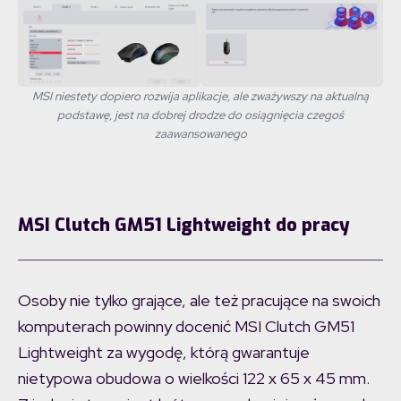
MSI niestety dopiero rozwija aplikacje, ale zważywszy na aktualną
podstawę, jest na dobrej drodze do osiągnięcia czegoś
zaawansowanego
MSI Clutch GM51 Lightweight do pracy
Osoby nie tylko grające, ale też pracujące na swoich
komputerach powinny docenić MSI Clutch GM51
Lightweight za wygodę, którą gwarantuje
nietypowa obudowa o wielkości 122 x 65 x 45 mm.