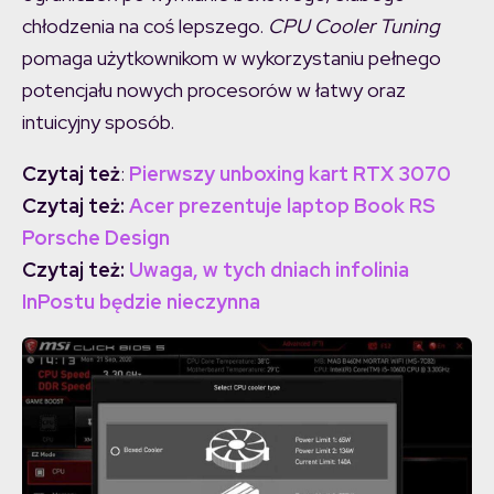
chłodzenia na coś lepszego.
CPU Cooler Tuning
pomaga użytkownikom w wykorzystaniu pełnego
potencjału nowych procesorów w łatwy oraz
intuicyjny sposób.
Czytaj też
:
Pierwszy unboxing kart RTX 3070
Czytaj też:
Acer prezentuje laptop Book RS
Porsche Design
Czytaj też:
Uwaga, w tych dniach infolinia
InPostu będzie nieczynna