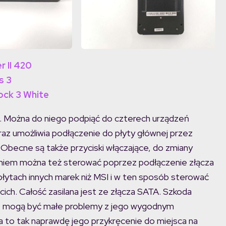
r II 420
s 3
ock 3 White
i. Można do niego podpiąć do czterech urządzeń
az umożliwia podłączenie do płyty głównej przez
becne są także przyciski włączające, do zmiany
tleniem można też sterować poprzez podłączenie złącza
łytach innych marek niż MSI i w ten sposób sterować
ch. Całość zasilana jest ze złącza SATA. Szkoda
 – mogą być małe problemy z jego wygodnym
 to tak naprawdę jego przykręcenie do miejsca na