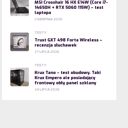
MSI Crosshair 16 HX E14W (Core i7-
14650H + RTX 5060 115W) – test
laptopa
3 SIERPNIA 2026
TESTY
Trust GXT 498 Forta Wireless –
recenzja słuchawek
27 LIPCA 2026
TESTY
Krux Tano – test obudowy. Taki
Krux Empero ale posiadający
frontowy obły panel szklany
24 LIPCA 2026