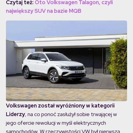
Czytaj też:
Oto Volkswagen Talagon, czyli
największy SUV na bazie MQB
Volkswagen został wyróżniony w kategorii
Liderzy
, na co ponoć zasłużył sobie trwającej w
jego ofercie rewolucji w myśl elektrycznych
samochodów. W rzeczywistości VW był pierwszą