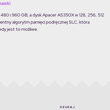
chawki
, 480 i 960 GB, a dysk Apacer AS350X w 128, 256, 512
igentny algorytm pamięci podręcznej SLC, która
iedy jest to możliwe.
SZUKAJ