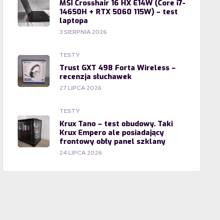
MSI Crosshair 16 HX E14W (Core i7-
14650H + RTX 5060 115W) – test
laptopa
3 SIERPNIA 2026
TESTY
Trust GXT 498 Forta Wireless –
recenzja słuchawek
27 LIPCA 2026
TESTY
Krux Tano – test obudowy. Taki
Krux Empero ale posiadający
frontowy obły panel szklany
24 LIPCA 2026