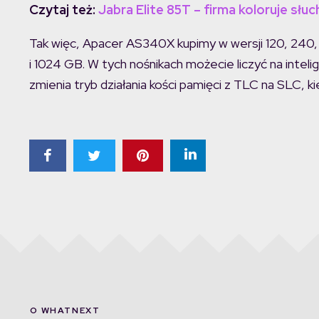
Czytaj też:
Jabra Elite 85T – firma koloruje słu
Tak więc, Apacer AS340X kupimy w wersji 120, 240
i 1024 GB. W tych nośnikach możecie liczyć na intel
zmienia tryb działania kości pamięci z TLC na SLC, k
O WHATNEXT