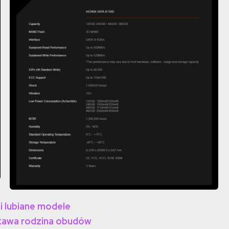
i lubiane modele
ekawa rodzina obudów