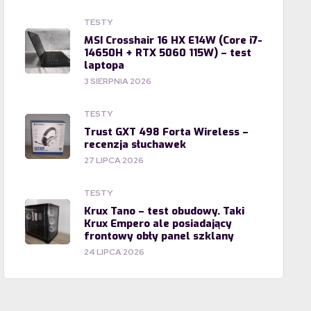
TESTY
MSI Crosshair 16 HX E14W (Core i7-
14650H + RTX 5060 115W) – test
laptopa
3 SIERPNIA 2026
TESTY
Trust GXT 498 Forta Wireless –
recenzja słuchawek
27 LIPCA 2026
TESTY
Krux Tano – test obudowy. Taki
Krux Empero ale posiadający
frontowy obły panel szklany
24 LIPCA 2026