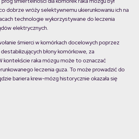
 próg śmiertelności dla komórek raka mózgu był
 co dobrze wróży selektywnemu ukierunkowaniu ich na
racach technologie wykorzystywane do leczenia
ądów elektrycznych.
wołanie śmierci w komórkach docelowych poprzez
 destabilizujących błony komórkowe, za
W kontekście raka mózgu może to oznaczać
kierunkowanego leczenia guza. To może prowadzić do
dzie bariera krew-mózg historycznie okazała się