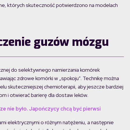
zne, których skuteczność potwierdzono na modelach
czenie guzów mózgu
rycznej do selektywnego namierzania komórek
tawiając zdrowe komórki w „spokoju”. Technikę można
lu skuteczniejszej chemioterapii, aby jeszcze bardziej
m i otwierać barierę dla dostaw leków.
ze nie było. Japończycy chcą być pierwsi
mi elektrycznymi o różnym natężeniu, a następnie