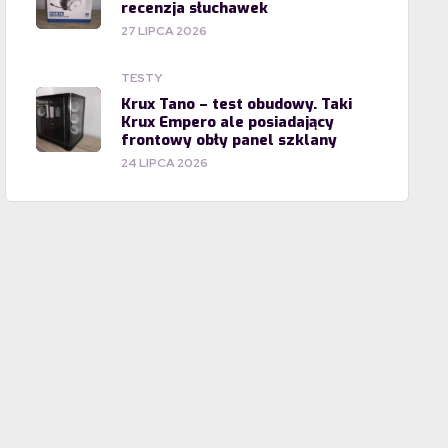
recenzja słuchawek
27 LIPCA 2026
TESTY
Krux Tano – test obudowy. Taki
Krux Empero ale posiadający
frontowy obły panel szklany
24 LIPCA 2026