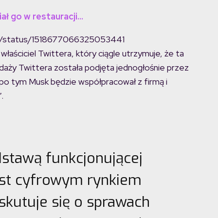
ał go w restauracji…
sk/status/1518677066325053441
łaściciel Twittera, który ciągle utrzymuje, że ta
daży Twittera została podjęta jednogłośnie przez
a po tym Musk będzie współpracował z firmą i
.
stawą funkcjonującej
jest cyfrowym rynkiem
skutuje się o sprawach