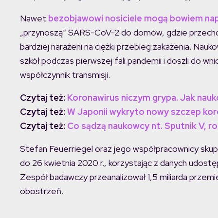
Nawet
bezobjawowi nosiciele mogą bowiem na
„przynoszą” SARS-CoV-2 do domów, gdzie przechodz
bardziej narażeni na ciężki przebieg zakażenia. Nauk
szkół podczas pierwszej fali pandemii i doszli do wn
współczynnik transmisji.
Czytaj też:
Koronawirus niczym grypa. Jak nau
Czytaj też:
W Japonii wykryto nowy szczep kor
Czytaj też:
Co sądzą naukowcy nt. Sputnik V, ro
Stefan Feuerriegel oraz jego współpracownicy skupil
do 26 kwietnia 2020 r., korzystając z danych udos
Zespół badawczy przeanalizował 1,5 miliarda przem
obostrzeń.