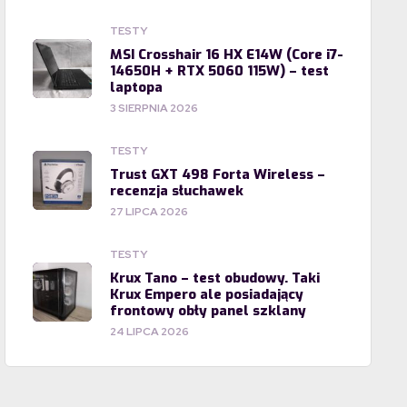
TESTY
MSI Crosshair 16 HX E14W (Core i7-
14650H + RTX 5060 115W) – test
laptopa
3 SIERPNIA 2026
TESTY
Trust GXT 498 Forta Wireless –
recenzja słuchawek
27 LIPCA 2026
TESTY
Krux Tano – test obudowy. Taki
Krux Empero ale posiadający
frontowy obły panel szklany
24 LIPCA 2026