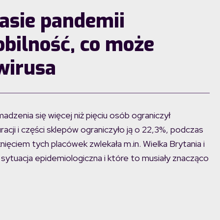
zasie pandemii
bilność, co może
wirusa
dzenia się więcej niż pięciu osób ograniczył
acji i części sklepów ograniczyło ją o 22,3%, podczas
nięciem tych placówek zwlekała m.in. Wielka Brytania i
a sytuacja epidemiologiczna i które to musiały znacząco