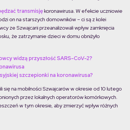
pędzać transmisję
koronawirusa. W efekcie uczniowie
i on na starszych domowników – ci są z kolei
owcy ze Szwajcarii przeanalizowali wpływ zamknięcia
iosku, że zatrzymanie dzieci w domu obniżyło
kowcy widzą przyszłość SARS-CoV-2?
onawirusa
syjskiej szczepionki na koronawirusa?
i się na mobilności Szwajcarów w okresie od 10 lutego
tępnionych przez lokalnych operatorów komórkowych.
ieszczeń w tym okresie, aby zmierzyć wpływ różnych