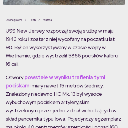
Strona główna
Tech
Militaria
USS New Jersey rozpoczął swoją służbę w maju
1943 roku i został z niej wycofany na początku lat
90. Był on wykorzystywany w czasie wojny w
Wietnamie, gdzie wystrzelił 5866 pocisków kalibru
16 cali.
Otwory
powstałe w wyniku trafienia tymi
pociskami
miały nawet 15 metrów średnicy.
Znaleziony niedawno HC Mk. 13 był wysoce
wybuchowym pociskiem artyleryjskim
wystrzelonym przez jedno z dział wchodzących w
skład pancernika typu Iowa. Pojedynczy egzemplarz
ma około 40 centymetrów szerokości i ponad 160