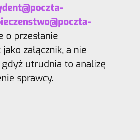
ydent@poczta-
pieczenstwo@poczta-
e o przesłanie
ako załącznik, a nie
, gdyż utrudnia to analizę
enie sprawcy.