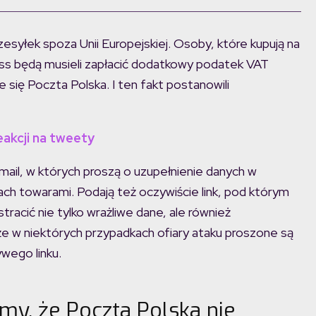
zesyłek spoza Unii Europejskiej. Osoby, które kupują na
ss będą musieli zapłacić dodatkowy podatek VAT
się Poczta Polska. I ten fakt postanowili
eakcji na tweety
ail, w których proszą o uzupełnienie danych w
ach towarami. Podają też oczywiście link, pod którym
racić nie tylko wrażliwe dane, ale również
że w niektórych przypadkach ofiary ataku proszone są
wego linku.
my, że Poczta Polska nie