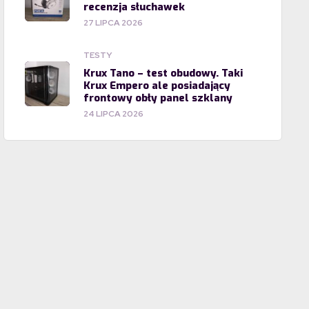
recenzja słuchawek
27 LIPCA 2026
TESTY
Krux Tano – test obudowy. Taki
Krux Empero ale posiadający
frontowy obły panel szklany
24 LIPCA 2026