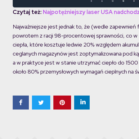
Czytaj te
ż:
Najpotężniejszy laser USA nadcho
Najważniejsze jest jednak to, że (wedle zapewnień 
powrotem z racji 98-procentowej sprawności, co w
ciepła, które kosztuje ledwie 20% względem akumu
ceglanych magazynów jest zoptymalizowana pod kąte
a w praktyce jest w stanie utrzymać ciepło do 150
około 80% przemysłowych wymagań cieplnych na św