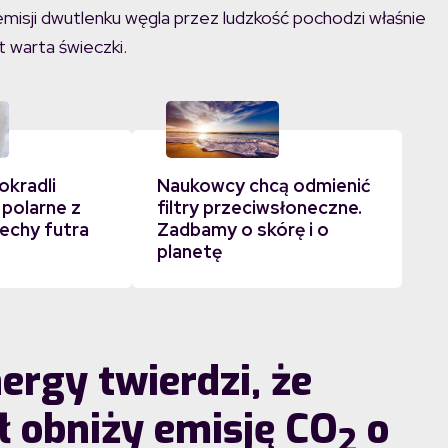
isji dwutlenku węgla przez ludzkość pochodzi właśnie
 warta świeczki.
okradli
Naukowcy chcą odmienić
 polarne z
filtry przeciwsłoneczne.
echy futra
Zadbamy o skórę i o
planetę
ergy twierdzi, że
ł obniży emisję CO
o
2