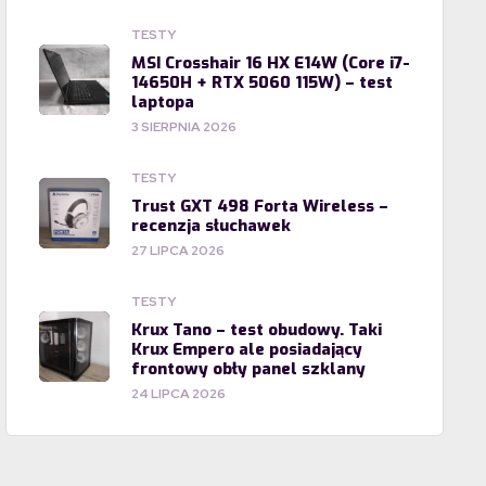
TESTY
MSI Crosshair 16 HX E14W (Core i7-
14650H + RTX 5060 115W) – test
laptopa
3 SIERPNIA 2026
TESTY
Trust GXT 498 Forta Wireless –
recenzja słuchawek
27 LIPCA 2026
TESTY
Krux Tano – test obudowy. Taki
Krux Empero ale posiadający
frontowy obły panel szklany
24 LIPCA 2026