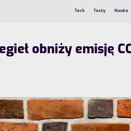
Tech
Testy
Nauka
egieł obniży emisję C