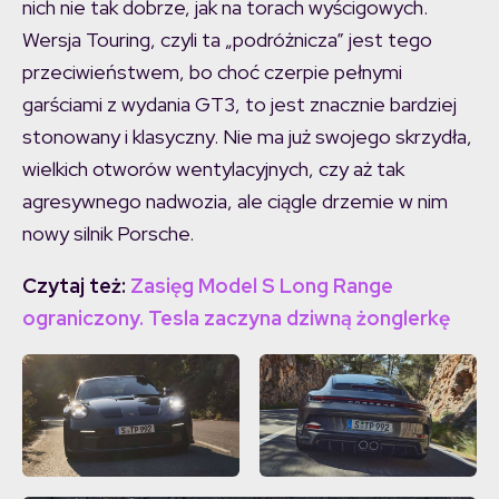
nich nie tak dobrze, jak na torach wyścigowych.
Wersja Touring, czyli ta „podróżnicza” jest tego
przeciwieństwem, bo choć czerpie pełnymi
garściami z wydania GT3, to jest znacznie bardziej
stonowany i klasyczny. Nie ma już swojego skrzydła,
wielkich otworów wentylacyjnych, czy aż tak
agresywnego nadwozia, ale ciągle drzemie w nim
nowy silnik Porsche.
Czytaj też:
Zasięg Model S Long Range
ograniczony. Tesla zaczyna dziwną żonglerkę