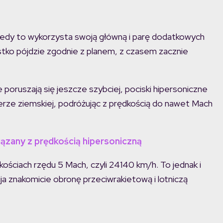
iedy to wykorzysta swoją główną i parę dodatkowych
stko pójdzie zgodnie z planem, z czasem zacznie
poruszają się jeszcze szybciej, pociski hipersoniczne
rze ziemskiej, podróżując z prędkością do nawet Mach
wiązany z prędkością hipersoniczną
ościach rzędu 5 Mach, czyli 24140 km/h. To jednak i
ija znakomicie obronę przeciwrakietową i lotniczą