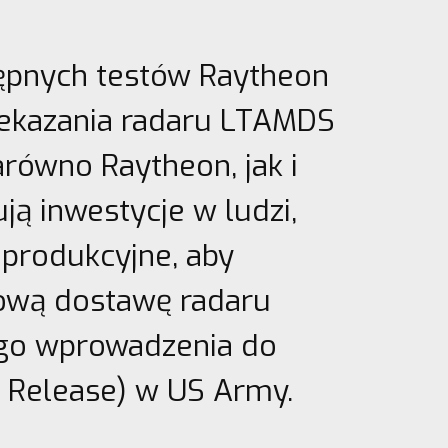
tępnych testów Raytheon
rzekazania radaru LTAMDS
równo Raytheon, jak i
ją inwestycje w ludzi,
 produkcyjne, aby
ową dostawę radaru
ego wprowadzenia do
l Release) w US Army.