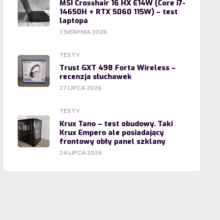
MSI Crosshair 16 HX E14W (Core i7-
14650H + RTX 5060 115W) – test
laptopa
3 SIERPNIA 2026
TESTY
Trust GXT 498 Forta Wireless –
recenzja słuchawek
27 LIPCA 2026
TESTY
Krux Tano – test obudowy. Taki
Krux Empero ale posiadający
frontowy obły panel szklany
24 LIPCA 2026