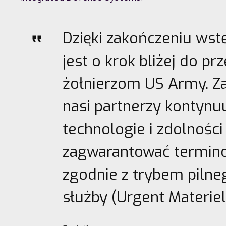
Dzięki zakończeniu ws
jest o krok bliżej do p
żołnierzom US Army. Za
nasi partnerzy kontynuu
technologie i zdolności
zagwarantować termin
zgodnie z trybem piln
służby (Urgent Materie