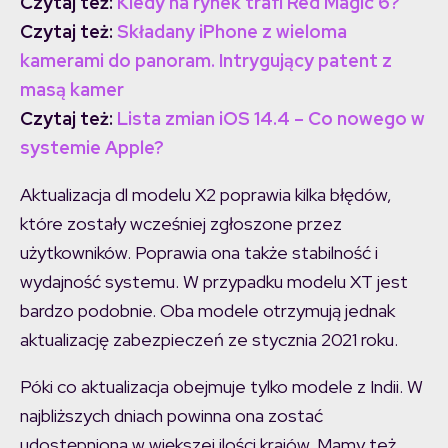
Czytaj też:
Kiedy na rynek trafi Red Magic 6?
Czytaj też:
Składany iPhone z wieloma
kamerami do panoram. Intrygujący patent z
masą kamer
Czytaj też:
Lista zmian iOS 14.4 – Co nowego w
systemie Apple?
Aktualizacja dl modelu X2 poprawia kilka błędów,
które zostały wcześniej zgłoszone przez
użytkowników. Poprawia ona także stabilność i
wydajność systemu. W przypadku modelu XT jest
bardzo podobnie. Oba modele otrzymują jednak
aktualizację zabezpieczeń ze stycznia 2021 roku.
Póki co aktualizacja obejmuje tylko modele z Indii. W
najbliższych dniach powinna ona zostać
udostępniona w większej ilości krajów. Mamy też