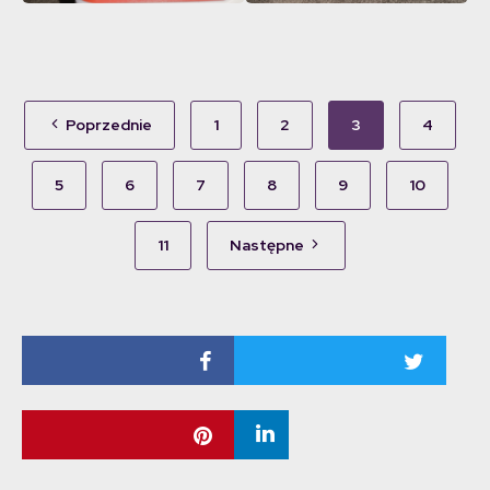
Poprzednie
1
2
3
4
5
6
7
8
9
10
11
Następne