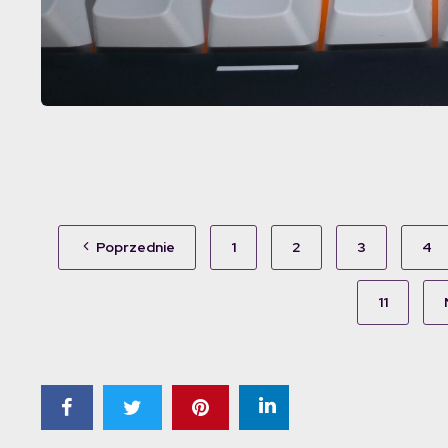
Poprzednie
1
2
3
4
11