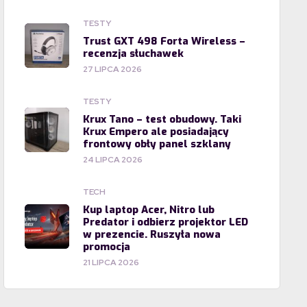
TESTY
Trust GXT 498 Forta Wireless –
recenzja słuchawek
27 LIPCA 2026
TESTY
Krux Tano – test obudowy. Taki
Krux Empero ale posiadający
frontowy obły panel szklany
24 LIPCA 2026
TECH
Kup laptop Acer, Nitro lub
Predator i odbierz projektor LED
w prezencie. Ruszyła nowa
promocja
21 LIPCA 2026