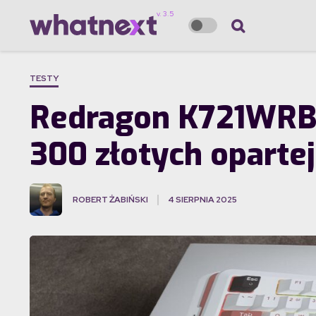
TESTY
Redragon K721WRB-
300 złotych oparte
ROBERT ŻABIŃSKI
4 SIERPNIA 2025
·