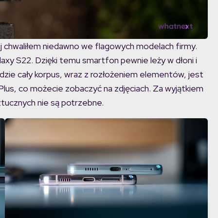
ej chwaliłem niedawno we flagowych modelach firmy.
laxy S22. Dzięki temu smartfon pewnie leży w dłoni i
adzie cały korpus, wraz z rozłożeniem elementów, jest
Plus, co możecie zobaczyć na zdjęciach. Za wyjątkiem
ztucznych nie są potrzebne.