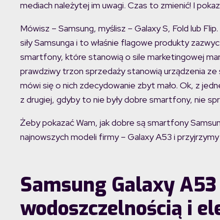
mediach należytej im uwagi. Czas to zmienić! I poka
Mówisz – Samsung, myślisz – Galaxy S, Fold lub Fli
siły Samsunga i to właśnie flagowe produkty zazwyc
smartfony, które stanowią o sile marketingowej mark
prawdziwy trzon sprzedaży stanowią urządzenia ze 
mówi się o nich zdecydowanie zbyt mało. Ok, z jedne
z drugiej, gdyby to nie były dobre smartfony, nie s
Żeby pokazać Wam, jak dobre są smartfony Samsung 
najnowszych modeli firmy – Galaxy A53 i przyjrzymy s
Samsung Galaxy A53 
wodoszczelnością i e