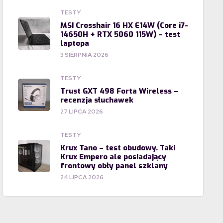
TESTY
MSI Crosshair 16 HX E14W (Core i7-
14650H + RTX 5060 115W) – test
laptopa
3 SIERPNIA 2026
TESTY
Trust GXT 498 Forta Wireless –
recenzja słuchawek
27 LIPCA 2026
TESTY
Krux Tano – test obudowy. Taki
Krux Empero ale posiadający
frontowy obły panel szklany
24 LIPCA 2026