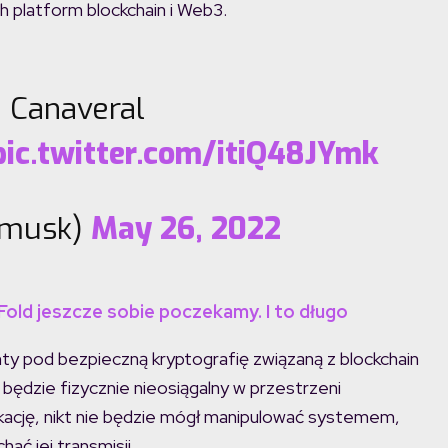
h platform blockchain i Web3.
 Canaveral
pic.twitter.com/itiQ48JYmk
nmusk)
May 26, 2022
Fold jeszcze sobie poczekamy. I to długo
ty pod bezpieczną kryptografię związaną z blockchain
będzie fizycznie nieosiągalny w przestrzeni
ikację, nikt nie będzie mógł manipulować systemem,
ać jej transmisji.