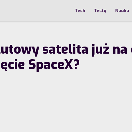
Tech
Testy
Nauka
towy satelita już na 
ięcie SpaceX?