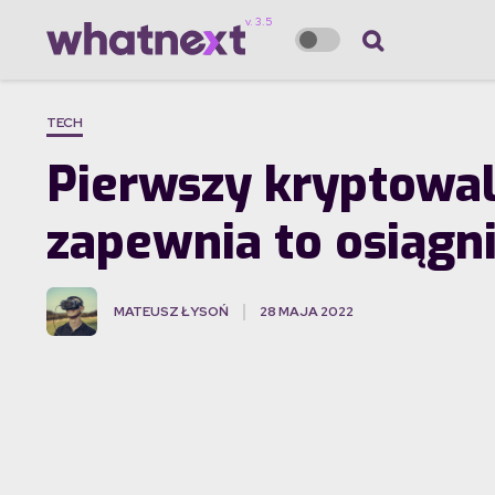
TECH
Pierwszy kryptowalu
zapewnia to osiągn
MATEUSZ ŁYSOŃ
28 MAJA 2022
·