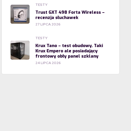
TESTY
Trust GXT 498 Forta Wireless –
recenzja słuchawek
27 LIPCA 2026
TESTY
Krux Tano – test obudowy. Taki
Krux Empero ale posiadający
frontowy obły panel szklany
24 LIPCA 2026