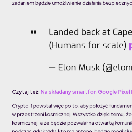
zadaniem będzie umożliwienie działania bezpiecznyc
Landed back at Cape
(Humans for scale)
— Elon Musk (@elo
Czytaj też:
Na składany smartfon Google Pixel 
Crypto-1 powstał więc po to, aby położyć fundamen
w przestrzeni kosmicznej. Wszystko dzięki temu, że 
kosmicznej, a że będzie pozwalał na otwartą komun
podczas gdy każdy, kto ma antenę, będzie mógł słuch