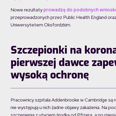
Nowe rezultaty
prowadzą do podobnych wnios
przeprowadzonych przez Public Health England ora
Uniwersytetem Oksfordzkim.
Szczepionki na koron
pierwszej dawce zap
wysoką ochronę
Pracownicy szpitala Addenbrooke w Cambridge są reg
nie występują u nich żadne objawy zakażenia. Na poc
szczepienia z użyciem środka od Pfizera, a po mies