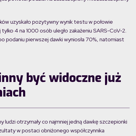
ników uzyskało pozytywny wynik testu w połowie
ej tylko 4 na 1000 osób uległo zakażeniu SARS-CoV-2.
po podaniu pierwszej dawki wyniosła 70%, natomiast
inny być widoczne już
niach
ny ludzi otrzymały co najmniej jedną dawkę szczepionki
ezultaty w postaci obniżonego współczynnika