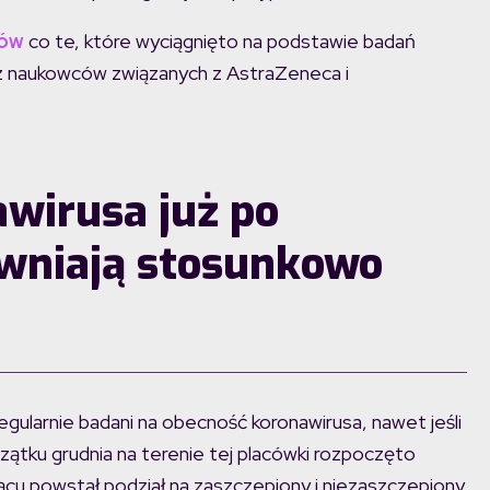
ków
co te, które wyciągnięto na podstawie badań
z naukowców związanych z AstraZeneca i
awirusa już po
ewniają stosunkowo
ularnie badani na obecność koronawirusa, nawet jeśli
zątku grudnia na terenie tej placówki rozpoczęto
iącu powstał podział na zaszczepiony i niezaszczepiony