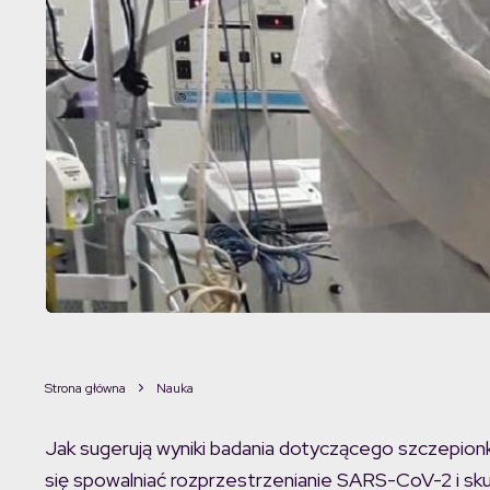
Strona główna
Nauka
Jak sugerują wyniki badania dotyczącego szczepionk
się spowalniać rozprzestrzenianie SARS-CoV-2 i s