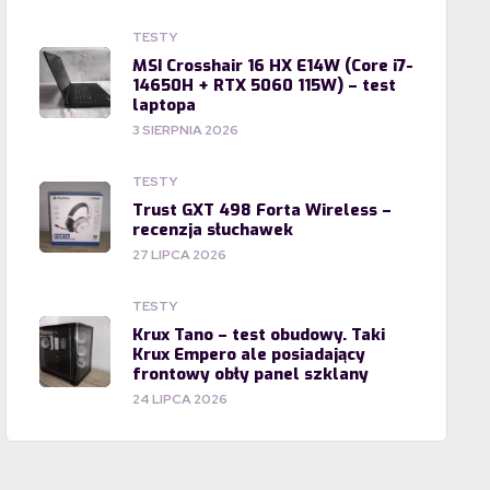
TESTY
MSI Crosshair 16 HX E14W (Core i7-
14650H + RTX 5060 115W) – test
laptopa
3 SIERPNIA 2026
TESTY
Trust GXT 498 Forta Wireless –
recenzja słuchawek
27 LIPCA 2026
TESTY
Krux Tano – test obudowy. Taki
Krux Empero ale posiadający
frontowy obły panel szklany
24 LIPCA 2026