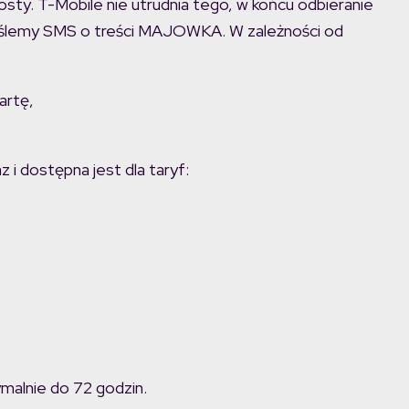
rosty. T-Mobile nie utrudnia tego, w końcu odbieranie
yślemy SMS o treści MAJOWKA. W zależności od
artę,
 i dostępna jest dla taryf:
malnie do 72 godzin.