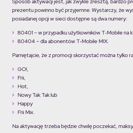
Sposób aktywacji jest, jak zwykle zresztą, bardzo p
prezentu powinno być przyjemne. Wystarczy, że w
posiadanej opcji w sieci dostępne są dwa numery:
80401 – w przypadku użytkowników T‑Mobile na k
80404 – dla abonentów T‑Mobile MIX.
Pamiętajcie, że z promocji skorzystać można tylko raz
GO!,
Frii,
Hot,
Nowy Tak Tak lub
Happy
Frii Mix.
Na aktywację trzeba będzie chwilę poczekać, maksy