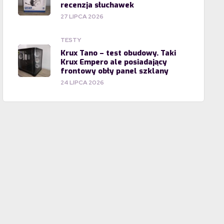
recenzja słuchawek
27 LIPCA 2026
TESTY
Krux Tano – test obudowy. Taki
Krux Empero ale posiadający
frontowy obły panel szklany
24 LIPCA 2026