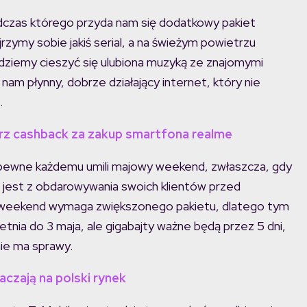
odczas którego przyda nam się dodatkowy pakiet
rzymy sobie jakiś serial, a na świeżym powietrzu
będziemy cieszyć się ulubiona muzyką ze znajomymi
nam płynny, dobrze działający internet, który nie
.
bierz cashback za zakup smartfona realme
apewne każdemu umili majowy weekend, zwłaszcza, gdy
e jest z obdarowywania swoich klientów przed
 weekend wymaga zwiększonego pakietu, dlatego tym
tnia do 3 maja, ale gigabajty ważne będą przez 5 dni,
nie ma sprawy.
czają na polski rynek