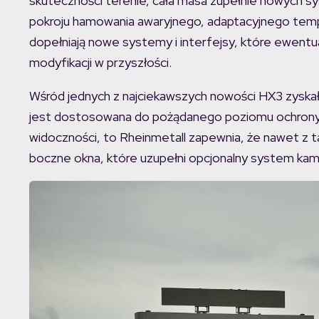
skuteczności terenie, cała masa zupełnie nowych sy
pokroju hamowania awaryjnego, adaptacyjnego tempom
dopełniają nowe systemy i interfejsy, które ewentu
modyfikacji w przyszłości.
Wśród jednych z najciekawszych nowości HX3 zyska
jest dostosowana do pożądanego poziomu ochrony i
widoczności, to Rheinmetall zapewnia, że nawet z t
boczne okna, które uzupełni opcjonalny system kam