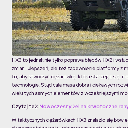
HX3 to jednak nie tylko poprawa błędów HX2 i wsłu
zmian i ulepszeń, ale też zapewnienie platformy z my
to, aby stworzyć ciężarówkę, która starzejąc się, n
technologie. Stąd cała masa dobra i ciekawych roz
wielu tych samych elementów z wcześniejszymi mode
Czytaj też:
Nowoczesny żel na krwotoczne ran
W taktycznych ciężarówkach HX3 znalazło się bowie