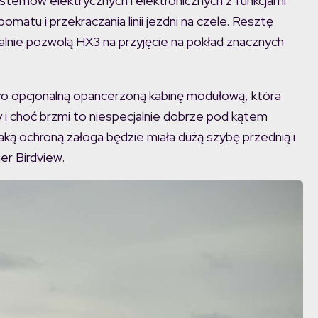
stemów elektrycznych i elektronicznych z funkcjami
atu i przekraczania linii jezdni na czele. Resztę
alnie pozwolą HX3 na przyjęcie na pokład znacznych
ło opcjonalną opancerzoną kabinę modułową, która
 choć brzmi to niespecjalnie dobrze pod kątem
aką ochroną załoga będzie miała dużą szybę przednią i
er Birdview.