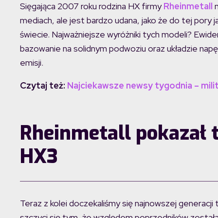
Sięgająca 2007 roku rodzina HX firmy
Rheinmetall
n
mediach, ale jest bardzo udana, jako że do tej pory
świecie. Najważniejsze wyróżniki tych modeli? Ewiden
bazowanie na solidnym podwoziu oraz układzie nap
emisji.
Czytaj też:
Najciekawsze newsy tygodnia – milit
Rheinmetall pokazał 
HX3
Teraz z kolei doczekaliśmy się najnowszej generacji t
szczyci się tym, że względem poprzedników została