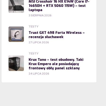
MSI Crosshair 16 HX E14W (Core i7-
14650H + RTX 5060 115W) – test
laptopa
3 SIERPNIA 2026
TESTY
Trust GXT 498 Forta Wireless –
recenzja słuchawek
27 LIPCA 2026
TESTY
Krux Tano – test obudowy. Taki
Krux Empero ale posiadający
frontowy obły panel szklany
24 LIPCA 2026