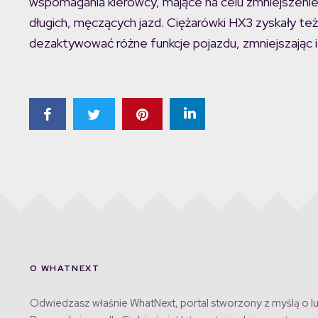
wspomagania kierowcy, mające na celu zmniejszen
długich, męczących jazd. Ciężarówki HX3 zyskały też 
dezaktywować różne funkcje pojazdu, zmniejszając 
O WHATNEXT
Odwiedzasz właśnie WhatNext, portal stworzony z myślą o lu