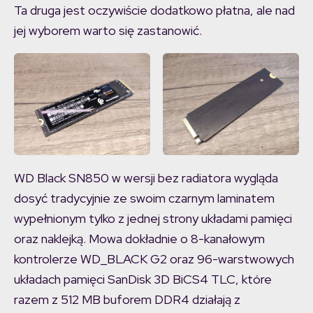
Ta druga jest oczywiście dodatkowo płatna, ale nad
jej wyborem warto się zastanowić.
WD Black SN850 w wersji bez radiatora wygląda
dosyć tradycyjnie ze swoim czarnym laminatem
wypełnionym tylko z jednej strony układami pamięci
oraz naklejką. Mowa dokładnie o 8-kanałowym
kontrolerze WD_BLACK G2 oraz 96-warstwowych
układach pamięci SanDisk 3D BiCS4 TLC, które
razem z 512 MB buforem DDR4 działają z