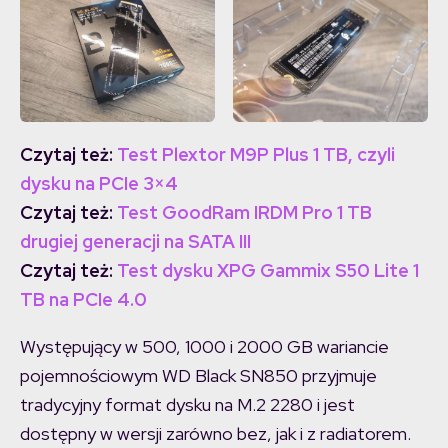
Czytaj też:
Test Plextor M9P Plus 1 TB, czyli
dysku na PCIe 3×4
Czytaj też:
Test GoodRam IRDM Pro 1 TB
drugiej generacji na SATA III
Czytaj też:
Test dysku XPG Gammix S50 Lite 1
TB na PCIe 4.0
Występujący w 500, 1000 i 2000 GB wariancie
pojemnościowym WD Black SN850 przyjmuje
tradycyjny format dysku na M.2 2280 i jest
dostępny w wersji zarówno bez, jak i z radiatorem.