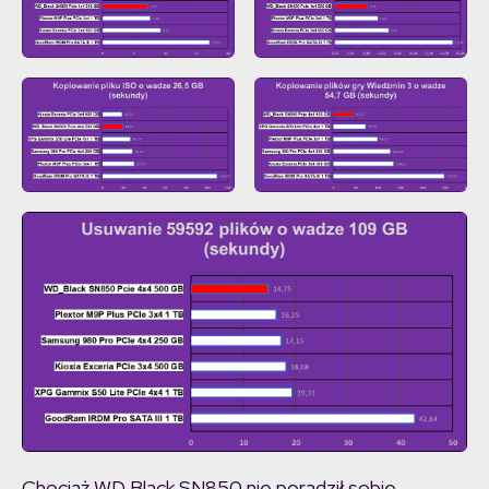
Chociaż WD Black SN850 nie poradził sobie