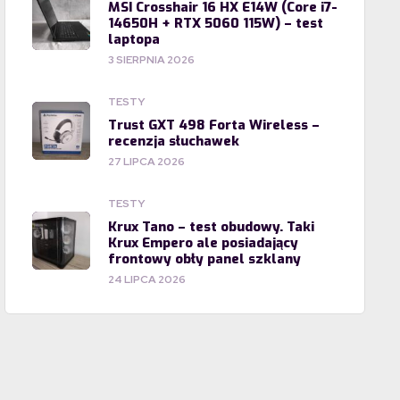
MSI Crosshair 16 HX E14W (Core i7-
14650H + RTX 5060 115W) – test
laptopa
3 SIERPNIA 2026
TESTY
Trust GXT 498 Forta Wireless –
recenzja słuchawek
27 LIPCA 2026
TESTY
Krux Tano – test obudowy. Taki
Krux Empero ale posiadający
frontowy obły panel szklany
24 LIPCA 2026