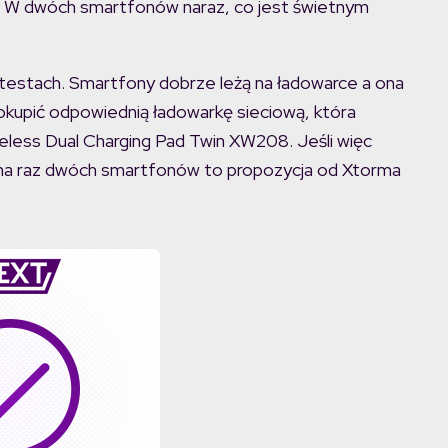
 W dwóch smartfonów naraz, co jest świetnym
 testach. Smartfony dobrze leżą na ładowarce a ona
okupić odpowiednią ładowarkę sieciową, która
less Dual Charging Pad Twin XW208. Jeśli więc
na raz dwóch smartfonów to propozycja od Xtorma