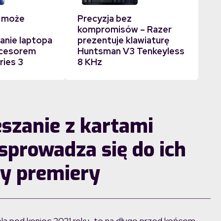
 może
Precyzja bez
kompromisów – Razer
nie laptopa
prezentuje klawiaturę
ocesorem
Huntsman V3 Tenkeyless
ries 3
8 KHz
zanie z kartami
 sprowadza się do ich
y premiery
ela pod koniec 2021 roku, to na długo przed końcem