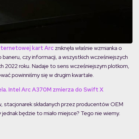
internetowej kart Arc
zniknęła właśnie wzmianka o
o baneru, czy informacji, a wszystkich wcześniejszych
ch 2022 roku. Nadaje to sens wcześniejszym plotkom,
ać powinniśmy się w drugim kwartale.
ela. Intel Arc A370M zmierza do Swift X
ów, stacjonarek składanych przez producentów OEM
dy jednak będzie to miało miejsce? Tego nie wiemy.