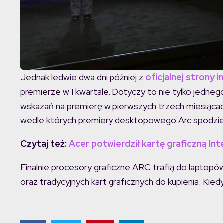
Jednak ledwie dwa dni później z
oficjalnej strony 
premierze w I kwartale. Dotyczy to nie tylko jedneg
wskazań na premierę w pierwszych trzech miesiąca
wedle których premiery desktopowego Arc spodziew
Czytaj też:
Acer potwierdził kartę graficzną Int
Finalnie procesory graficzne ARC trafią do laptop
oraz tradycyjnych kart graficznych do kupienia. Kie