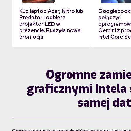
Kup laptop Acer, Nitro lub
Googlebook
Predator i odbierz
połączyć
projektor LED w
oprogramowa
prezencie. Ruszyła nowa
Gemini z pr
promocja
Intel Core Se
Ogromne zamies
graficznymi Intela
samej dat
Chociaż pierwotnie oczekiwaliśmy premiery kart Int