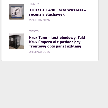
TESTY
Trust GXT 498 Forta Wireless –
recenzja słuchawek
27 LIPCA 2026
TESTY
Krux Tano – test obudowy. Taki
Krux Empero ale posiadający
frontowy obły panel szklany
24 LIPCA 2026