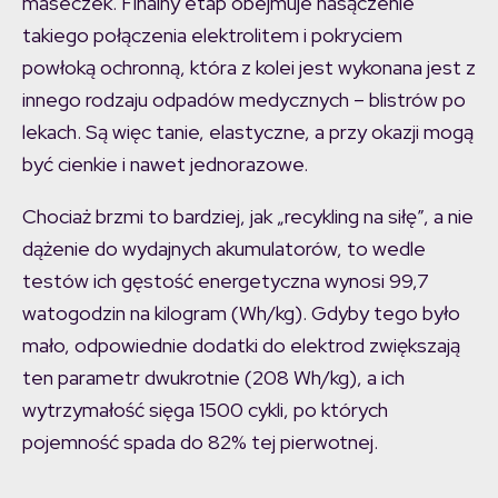
maseczek. Finalny etap obejmuje nasączenie
takiego połączenia elektrolitem i pokryciem
powłoką ochronną, która z kolei jest wykonana jest z
innego rodzaju odpadów medycznych – blistrów po
lekach. Są więc tanie, elastyczne, a przy okazji mogą
być cienkie i nawet jednorazowe.
Chociaż brzmi to bardziej, jak „recykling na siłę”, a nie
dążenie do wydajnych akumulatorów, to wedle
testów ich gęstość energetyczna wynosi 99,7
watogodzin na kilogram (Wh/kg). Gdyby tego było
mało, odpowiednie dodatki do elektrod zwiększają
ten parametr dwukrotnie (208 Wh/kg), a ich
wytrzymałość sięga 1500 cykli, po których
pojemność spada do 82% tej pierwotnej.