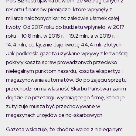
Puls Biznesu ujawnia bowiem, że według danych z
resortu finansów pieniądze, które wpłynęły z
miliarda nałożonych kar to zaledwie ułamek całej
kwoty. Od 2017 roku do budżetu wpłynęło: w 2017
roku – 10,8 mln, w 2018 r. – 19,2 mln, a w 2019 r. –
14,4 mln, co łącznie daje kwotę 44,4 mln złotych.
Jak podkreśla gazeta uzyskane wpływy z ledwością
pokryły koszta spraw prowadzonych przeciwko
nielegalnym punktom hazardu, koszta ekspertyz i
magazynowania automatów. Bo po zajęciu sprzętu
przechodzi on na własność Skarbu Państwa i zanim
dojdzie do przetargu wyłaniającego firmę, która je
zutylizuje muszą być przechowywane w
magazynach urzędów celno-skarbowych.
Gazeta wskazuje, że choć na walce z nielegalnym