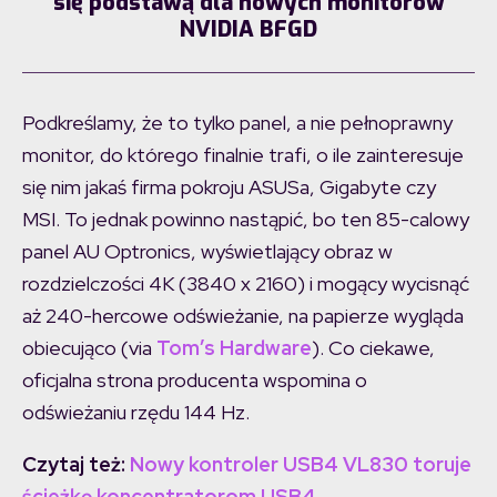
się podstawą dla nowych monitorów
NVIDIA BFGD
Podkreślamy, że to tylko panel, a nie pełnoprawny
monitor, do którego finalnie trafi, o ile zainteresuje
się nim jakaś firma pokroju ASUSa, Gigabyte czy
MSI. To jednak powinno nastąpić, bo ten 85-calowy
panel AU Optronics, wyświetlający obraz w
rozdzielczości 4K (3840 x 2160) i mogący wycisnąć
aż 240-hercowe odświeżanie, na papierze wygląda
obiecująco (via
Tom’s Hardware
). Co ciekawe,
oficjalna strona producenta wspomina o
odświeżaniu rzędu 144 Hz.
Czytaj też:
Nowy kontroler USB4 VL830 toruje
ścieżkę koncentratorom USB4