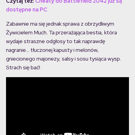
Czytaj też:
Cheaty do Battlefield 2042 już są
dostępne na PC
Zabawnie ma się jednak sprawa z obrzydliwym
Żywicielem Much. Ta przerażająca bestia, która
wydaje straszne odgłosy to tak naprawdę
nagranie… tłuczonej kapusty i melonów,
gniecionego majonezy, salsy i sosu tysiąca wysp.
Strach się bać!