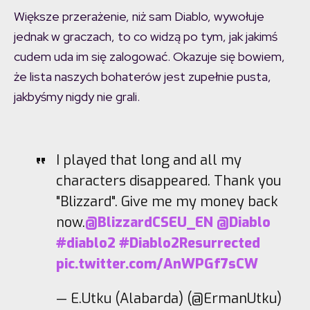
Większe przerażenie, niż sam Diablo, wywołuje
jednak w graczach, to co widzą po tym, jak jakimś
cudem uda im się zalogować. Okazuje się bowiem,
że lista naszych bohaterów jest zupełnie pusta,
jakbyśmy nigdy nie grali.
I played that long and all my
characters disappeared. Thank you
"Blizzard". Give me my money back
now.
@BlizzardCSEU_EN
@Diablo
#diablo2
#Diablo2Resurrected
pic.twitter.com/AnWPGf7sCW
— E.Utku (Alabarda) (@ErmanUtku)