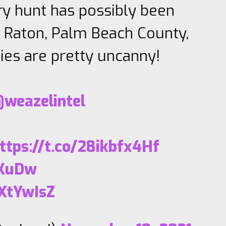
y hunt has possibly been
 Raton, Palm Beach County,
ties are pretty uncanny!
weazelintel
ttps://t.co/28ikbfx4Hf
0KuDw
OXtYwIsZ