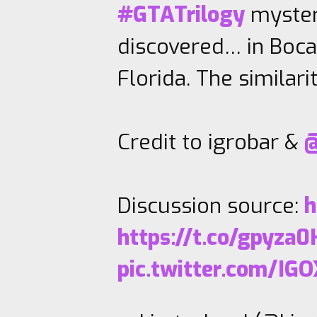
#GTATrilogy
myster
discovered… in Boca
Florida. The similari
Credit to igrobar &
@
Discussion source:
h
https://t.co/gpyza
pic.twitter.com/IG