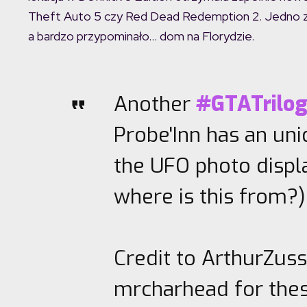
Theft Auto 5 czy Red Dead Redemption 2. Jedno ze
a bardzo przypominało… dom na Florydzie.
Another
#GTATrilo
Probe'Inn has an un
the UFO photo displa
where is this from?)
Credit to ArthurZu
mrcharhead for the