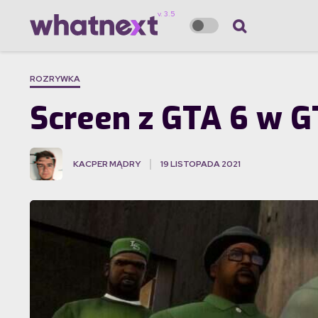
ROZRYWKA
Screen z GTA 6 w GT
KACPER MĄDRY
19 LISTOPADA 2021
·