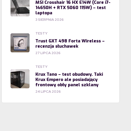
MSI Crosshair 16 HX E14W (Core i7-
14650H + RTX 5060 115W) – test
laptopa
3 SIERPNIA 2026
TESTY
Trust GXT 498 Forta Wireless –
recenzja słuchawek
27 LIPCA 2026
TESTY
Krux Tano – test obudowy. Taki
Krux Empero ale posiadający
frontowy obły panel szklany
24 LIPCA 2026