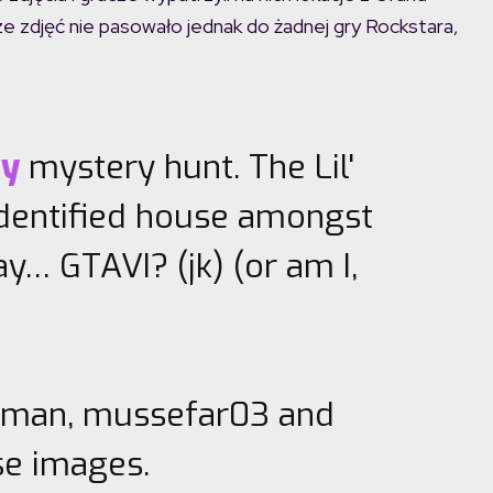
 zdjęć nie pasowało jednak do żadnej gry Rockstara,
gy
mystery hunt. The Lil'
identified house amongst
y… GTAVI? (jk) (or am I,
ssman, mussefar03 and
se images.