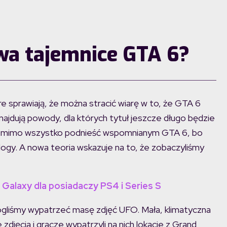
wa tajemnice GTA 6?
 sprawiają, że można stracić wiarę w to, że GTA 6
najdują powody, dla których tytuł jeszcze długo będzie
nak mimo wszystko podnieść wspomnianym GTA 6, bo
ogy. A nowa teoria wskazuje na to, że zobaczyliśmy
 Galaxy dla posiadaczy PS4 i Series S
ogliśmy wypatrzeć masę zdjęć UFO. Mała, klimatyczna
zdjęcia i gracze wypatrzyli na nich lokacje z Grand