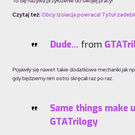
To się nazywa przyłożenie do swojej pracy!
Czytaj też:
Obcy Izolacja powraca! Tytuł zadebi
Dude…
from
GTATri
Pojawiły się nawet takie dodatkowe mechaniki jak n
gdy będziemy nim ostro skręcali raz po raz.
Same things make u
GTATrilogy