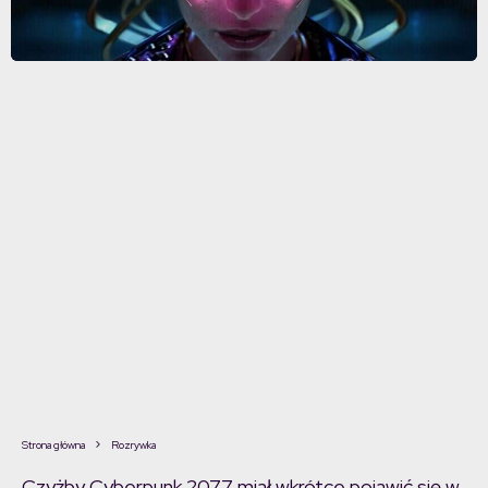
Strona główna
Rozrywka
Czyżby Cyberpunk 2077 miał wkrótce pojawić się w