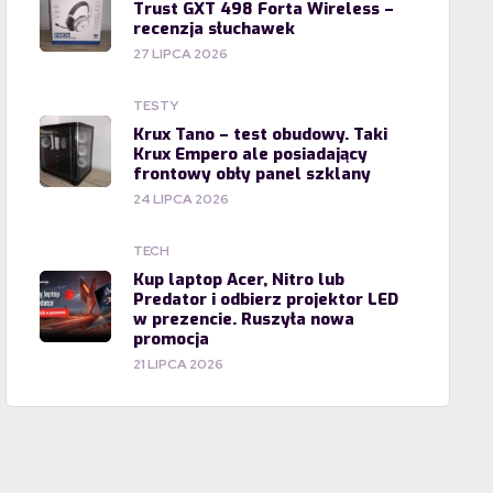
Trust GXT 498 Forta Wireless –
recenzja słuchawek
27 LIPCA 2026
TESTY
Krux Tano – test obudowy. Taki
Krux Empero ale posiadający
frontowy obły panel szklany
24 LIPCA 2026
TECH
Kup laptop Acer, Nitro lub
Predator i odbierz projektor LED
w prezencie. Ruszyła nowa
promocja
21 LIPCA 2026