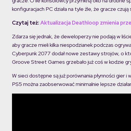
gracze. O ile konsolowcy przymkną oko na drobne spa
konfiguracjach PC działa na tyle źle, że gracze czują 
Czytaj też:
Aktualizacja Deathloop zmienia pr
Zdarza się jednak, że deweloperzy nie podają w liści
aby gracze mieli kilka niespodzianek podczas ogrywan
Cyberpunk 2077 dodał nowe zestawy strojów, o któ
Groove Street Games grzebało już coś w kodzie gry,
W sieci dostępne są już porównania płynności gier 
PS5 można zaobserwować minimalnie lepsze działani