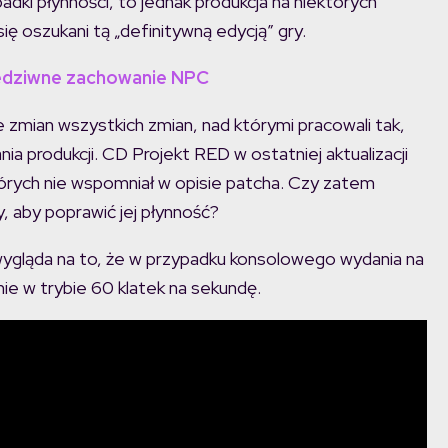
dki płynności, to jednak produkcja na niektórych
się oszukani tą „definitywną edycją” gry.
zedziwne zachowanie NPC
e zmian wszystkich zmian, nad którymi pracowali tak,
ia produkcji. CD Projekt RED w ostatniej aktualizacji
rych nie wspomniał w opisie patcha. Czy zatem
 aby poprawić jej płynność?
i wygląda na to, że w przypadku konsolowego wydania na
e w trybie 60 klatek na sekundę.