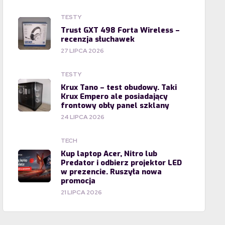
TESTY
Trust GXT 498 Forta Wireless –
recenzja słuchawek
27 LIPCA 2026
TESTY
Krux Tano – test obudowy. Taki
Krux Empero ale posiadający
frontowy obły panel szklany
24 LIPCA 2026
TECH
Kup laptop Acer, Nitro lub
Predator i odbierz projektor LED
w prezencie. Ruszyła nowa
promocja
21 LIPCA 2026