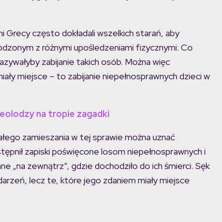
ni Grecy często dokładali wszelkich starań, aby
odzonym z różnymi upośledzeniami fizycznymi. Co
azywałyby zabijanie takich osób. Można więc
iały miejsce – to zabijanie niepełnosprawnych dzieci w
heolodzy na tropie zagadki
całego zamieszania w tej sprawie można uznać
tępnił zapiski poświęcone losom niepełnosprawnych i
ne „na zewnątrz”, gdzie dochodziło do ich śmierci. Sęk
arzeń, lecz te, które jego zdaniem miały miejsce