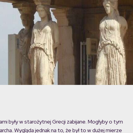
ami były w starożytnej Grecji zabijane. Mogłyby o tym
rcha. Wygląda jednak na to, że był to w dużej mierze