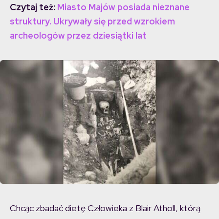
Czytaj też:
Miasto Majów posiada nieznane
struktury. Ukrywały się przed wzrokiem
archeologów przez dziesiątki lat
Chcąc zbadać dietę Człowieka z Blair Atholl, którą