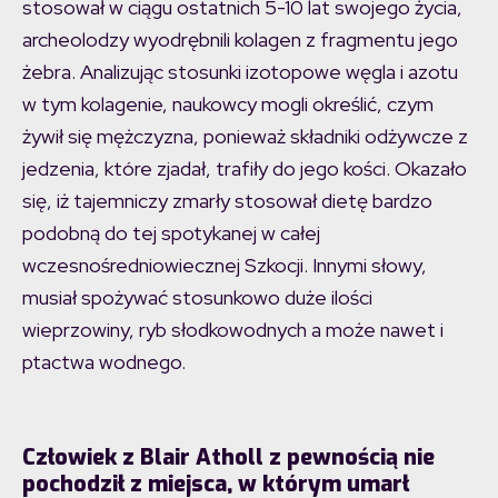
stosował w ciągu ostatnich 5-10 lat swojego życia,
archeolodzy wyodrębnili kolagen z fragmentu jego
żebra. Analizując stosunki izotopowe węgla i azotu
w tym kolagenie, naukowcy mogli określić, czym
żywił się mężczyzna, ponieważ składniki odżywcze z
jedzenia, które zjadał, trafiły do jego kości. Okazało
się, iż tajemniczy zmarły stosował dietę bardzo
podobną do tej spotykanej w całej
wczesnośredniowiecznej Szkocji. Innymi słowy,
musiał spożywać stosunkowo duże ilości
wieprzowiny, ryb słodkowodnych a może nawet i
ptactwa wodnego.
Człowiek z Blair Atholl z pewnością nie
pochodził z miejsca, w którym umarł