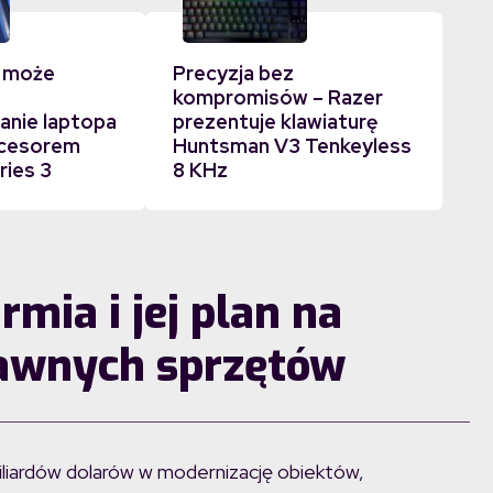
 może
Precyzja bez
kompromisów – Razer
nie laptopa
prezentuje klawiaturę
ocesorem
Huntsman V3 Tenkeyless
ries 3
8 KHz
mia i jej plan na
awnych sprzętów
liardów dolarów w modernizację obiektów,