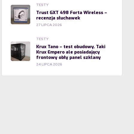
TESTY
Trust GXT 498 Forta Wireless –
recenzja słuchawek
27 LIPCA 2026
TESTY
Krux Tano – test obudowy. Taki
Krux Empero ale posiadający
frontowy obły panel szklany
24 LIPCA 2026