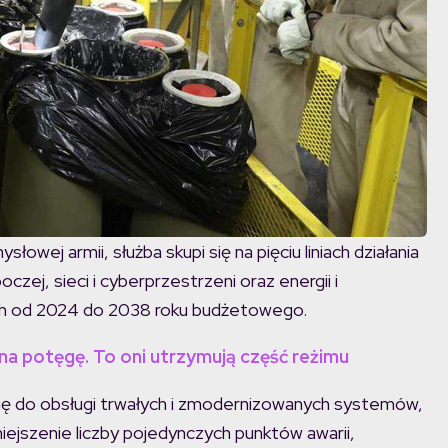
wej armii, służba skupi się na pięciu liniach działania
czej, sieci i cyberprzestrzeni oraz energii i
ych od 2024 do 2038 roku budżetowego.
a potęgę. To oni utrzymują część reżimu
ię do obsługi trwałych i zmodernizowanych systemów,
iejszenie liczby pojedynczych punktów awarii,