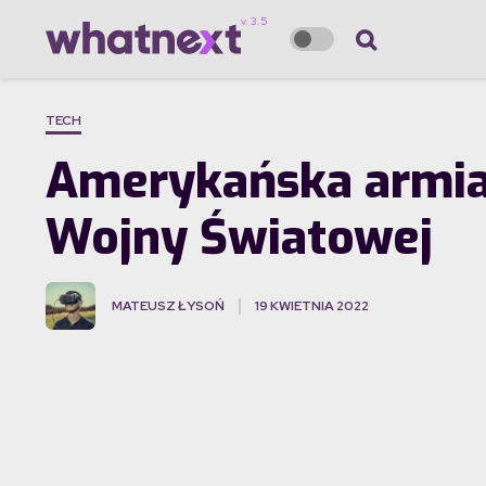
TECH
Amerykańska armia c
Wojny Światowej
MATEUSZ ŁYSOŃ
19 KWIETNIA 2022
·