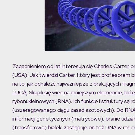
Zagadnieniem od lat interesują się Charles Carter o
(USA). Jak twierdzi Carter, który jest profesorem b
na to, jak odnaleźć najważniejsze z brakujących fr
LUCĄ. Skupili się wiec na mniejszym elemencie, bl
rybonukleinowych (RNA). Ich funkcje i struktury są
(uszeregowanego ciągu zasad azotowych). Do RNA 
informacji genetycznych (matrycowe), branie udział
(transferowe) białek; zastępuje on też DNA w roli 