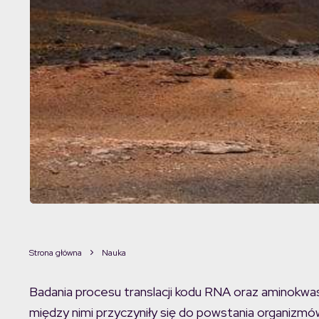
Strona główna
Nauka
Badania procesu translacji kodu RNA oraz aminokwas
między nimi przyczyniły się do powstania organizmó