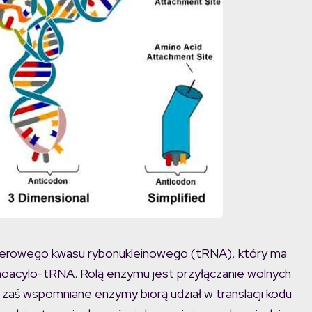
sferowego kwasu rybonukleinowego (tRNA), który ma
inoacylo-tRNA. Rolą enzymu jest przyłączanie wolnych
aś wspomniane enzymy biorą udział w translacji kodu