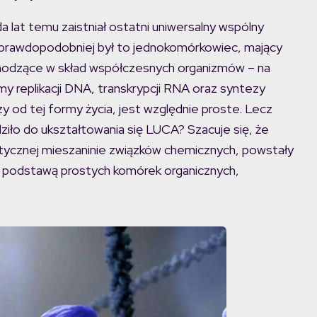
a lat temu zaistniał ostatni uniwersalny wspólny
jprawdopodobniej był to jednokomórkowiec, mający
chodzące w skład współczesnych organizmów – na
my replikacji DNA, transkrypcji RNA oraz syntezy
zy od tej formy życia, jest względnie proste. Lecz
iło do ukształtowania się LUCA? Szacuje się, że
otycznej mieszaninie związków chemicznych, powstały
się podstawą prostych komórek organicznych,