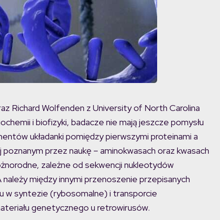
raz Richard Wolfenden z University of North Carolina
iochemii i biofizyki, badacze nie mają jeszcze pomysłu
agmentów układanki pomiędzy pierwszymi proteinami a
iżej poznanym przez naukę – aminokwasach oraz kwasach
 różnorodne, zależne od sekwencji nukleotydów
należy między innymi przenoszenie przepisanych
u w syntezie (rybosomalne) i transporcie
materiału genetycznego u retrowirusów.