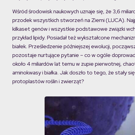
Wśród środowisk naukowych uznaje się, że 3,6 miliard
przodek wszystkich stworzeń na Ziemi (LUCA). Na
kilkaset genów i wszystkie podstawowe związki w
przykład lipidy. Posiadał też wykształcone mechaniz
białek. Prześledzenie późniejszej ewolucji, począws
pozostaje nurtujące pytanie – co w ogóle doprowadz
około 4 miliardów lat temu w zupie pierwotnej, cha
aminokwasy i białka. Jak doszło to tego, że stały 
protoplastów roślin i zwierząt?