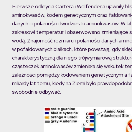
Pierwsze odkrycia Cartera i Wolfendena ujawniły bl
aminokwasów, kodem genetycznym oraz fałdowaniem
danych o polarności dwudziestu aminokwasów. W la
zakresowi temperatur i obserwowano zmieniające s
wodą. Znajomość rozmiaru i polarności danych amin
w pofałdowanych białkach, które powstają, gdy skłę
charakterystyczną dla niego trójwymiarową struktur
cząsteczek aminokwasów zmieniała się wskutek te
zależności pomiędzy kodowaniem genetycznym a fa
miliardy lat temu, kiedy na Ziemi było prawdopodobn
swobodnie odbywać.