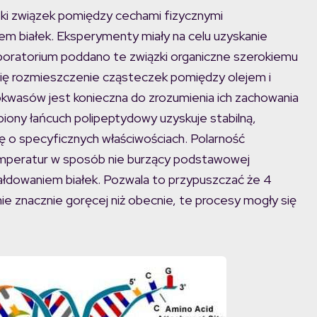
iski związek pomiędzy cechami fizycznymi
 białek. Eksperymenty miały na celu uzyskanie
boratorium poddano te związki organiczne szerokiemu
ię rozmieszczenie cząsteczek pomiędzy olejem i
okwasów jest konieczna do zrozumienia ich zachowania
biony łańcuch polipeptydowy uzyskuje stabilną,
ę o specyficznych właściwościach. Polarność
mperatur w sposób nie burzący podstawowej
łdowaniem białek. Pozwala to przypuszczać że 4
ie znacznie goręcej niż obecnie, te procesy mogły się