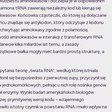
dwudziestu aminokwasów i doczepia je w odpowiednim
miona tRNA zawierają niezależny kod lub kierują się
kwasów. Końcówka cząsteczki, do której są dołączane
ońcu znajduje się antykodon, który odczytuje z kodonu
hwytując aminokwasy zgodnie z polarnością.
wości aminokwasów w interakcji z transferowym RNA
anecie kilka miliardów lat temu, a zasady
zątkowe białka mogły mieć bardzo prostą strukturę, a
ytania teorię „świata RNA”, według której istniała
onił się bezpośrednio z pierwotnej zupy, przyczynił się
jednokomórkowych, pełniąc u nich rolę nośnika genów
ał enzymy. Wyniki badań amerykańskich biologów
zej, prymitywnej wersji kodu – wzajemnego
wiło istotny czynnik w powstaniu RNA i miało wpływ na