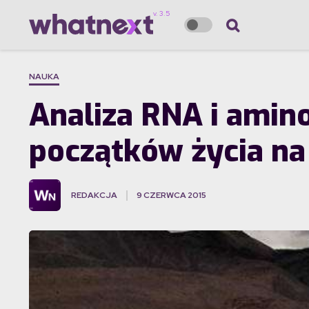
NAUKA
Analiza RNA i amin
początków życia na
REDAKCJA
9 CZERWCA 2015
·