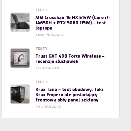
TESTY
MSI Crosshair 16 HX E14W (Core i7-
14650H + RTX 5060 115W) – test
laptopa
3 SIERPNIA 2026
TESTY
Trust GXT 498 Forta Wireless –
recenzja słuchawek
27 LIPCA 2026
TESTY
Krux Tano – test obudowy. Taki
Krux Empero ale posiadający
frontowy obły panel szklany
24 LIPCA 2026