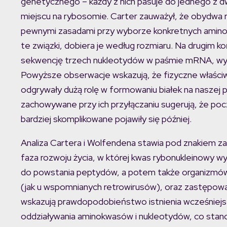
genetycznego – każdy z nich pasuje do jednego z 
miejscu na rybosomie. Carter zauważył, że obydwa ra
pewnymi zasadami przy wyborze konkretnych amino
te związki, dobiera je według rozmiaru. Na drugim k
sekwencję trzech nukleotydów w paśmie mRNA, wyc
Powyższe obserwacje wskazują, że fizyczne właści
odgrywały dużą rolę w formowaniu białek na naszej pl
zachowywane przy ich przyłączaniu sugerują, że poc
bardziej skomplikowane pojawiły się później.
Analiza Cartera i Wolfendena stawia pod znakiem zap
faza rozwoju życia, w której kwas rybonukleinowy wył
do powstania peptydów, a potem także organizmów 
(jak u wspomnianych retrowirusów), oraz zastępow
wskazują prawdopodobieństwo istnienia wcześniejs
oddziaływania aminokwasów i nukleotydów, co stano